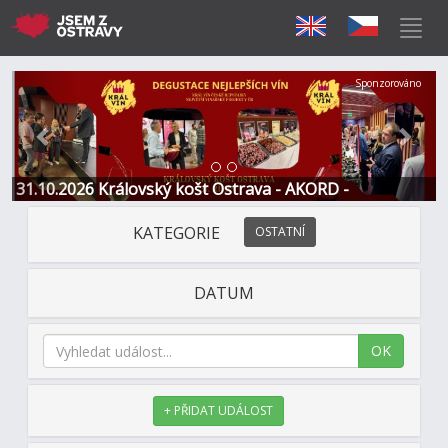
Předchozí
Další
Sponzorováno
31.10.2026 Královský košt Ostrava - AKORD -
Restaurace a Hotel
KATEGORIE
OSTATNÍ
DATUM
OK
+ PŘIDAT UDÁLOST