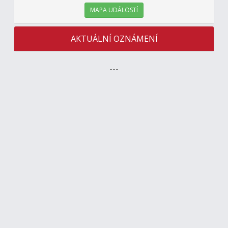
MAPA UDÁLOSTÍ
AKTUÁLNÍ OZNÁMENÍ
---