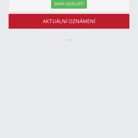
MAPA UDÁLOSTÍ
AKTUÁLNÍ OZNÁMENÍ
---