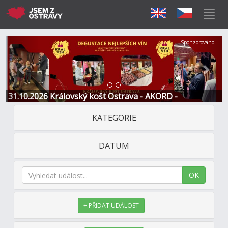
Předchozí
Další
Sponzorováno
31.10.2026 Královský košt Ostrava - AKORD -
Restaurace a Hotel
KATEGORIE
DATUM
OK
+ PŘIDAT UDÁLOST