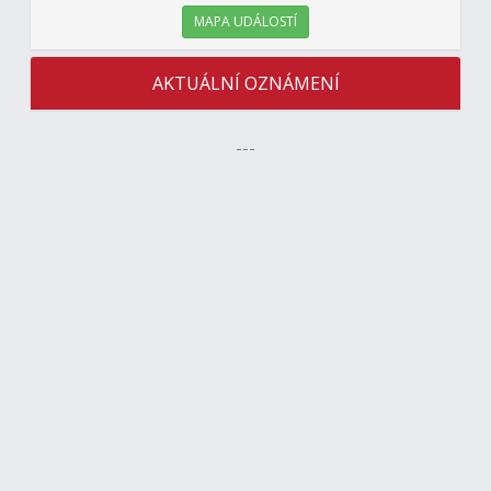
MAPA UDÁLOSTÍ
AKTUÁLNÍ OZNÁMENÍ
---