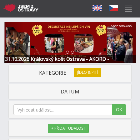
Předchozí
Další
Sponzorováno
31.10.2026 Královský košt Ostrava - AKORD -
Restaurace a Hotel
KATEGORIE
JÍDLO & PITÍ
DATUM
OK
+ PŘIDAT UDÁLOST