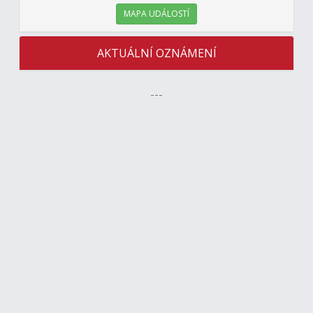
MAPA UDÁLOSTÍ
AKTUÁLNÍ OZNÁMENÍ
---