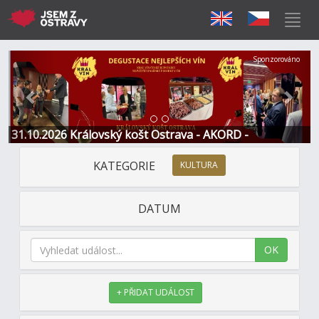
Předchozí
Další
Sponzorováno
31.10.2026 Královský košt Ostrava - AKORD -
Restaurace a Hotel
KATEGORIE
KULTURA
DATUM
OK
+ PŘIDAT UDÁLOST