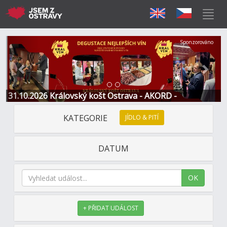
Předchozí
Další
Sponzorováno
31.10.2026 Královský košt Ostrava - AKORD -
Restaurace a Hotel
KATEGORIE
JÍDLO & PITÍ
DATUM
OK
+ PŘIDAT UDÁLOST