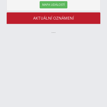
MAPA UDÁLOSTÍ
AKTUÁLNÍ OZNÁMENÍ
---