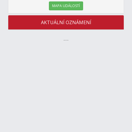
MAPA UDÁLOSTÍ
AKTUÁLNÍ OZNÁMENÍ
---