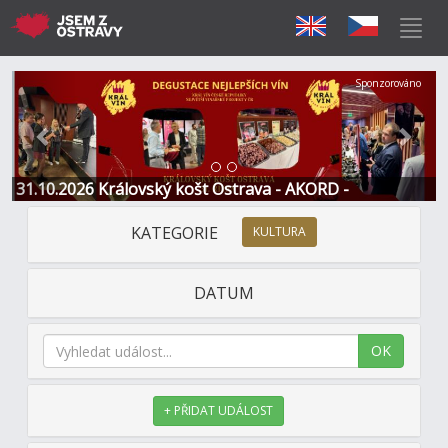
Předchozí
Další
Sponzorováno
31.10.2026 Královský košt Ostrava - AKORD -
Restaurace a Hotel
KATEGORIE
KULTURA
DATUM
OK
+ PŘIDAT UDÁLOST