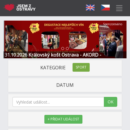
Předchozí
Další
Sponzorováno
31.10.2026 Královský košt Ostrava - AKORD -
Restaurace a Hotel
KATEGORIE
SPORT
DATUM
OK
+ PŘIDAT UDÁLOST