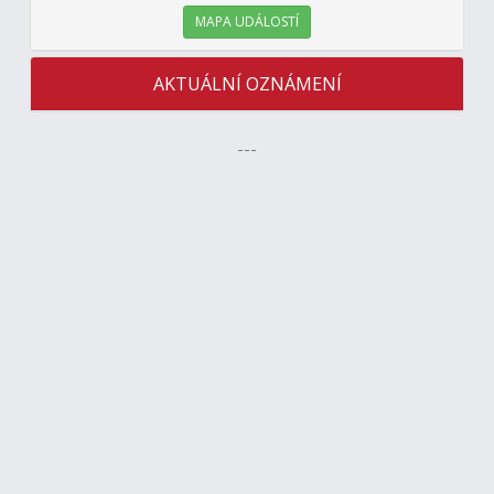
MAPA UDÁLOSTÍ
AKTUÁLNÍ OZNÁMENÍ
---