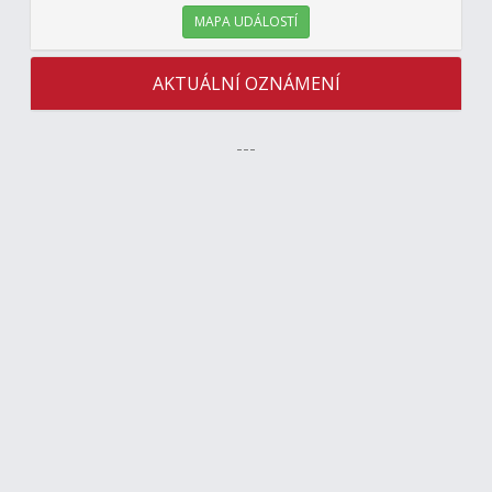
MAPA UDÁLOSTÍ
AKTUÁLNÍ OZNÁMENÍ
---