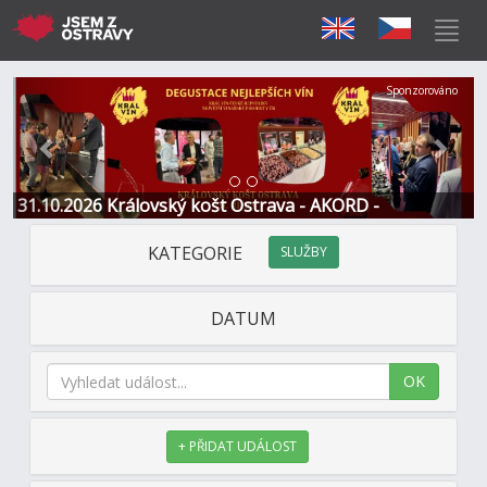
Předchozí
Další
Sponzorováno
31.10.2026 Královský košt Ostrava - AKORD -
Restaurace a Hotel
KATEGORIE
SLUŽBY
DATUM
OK
+ PŘIDAT UDÁLOST