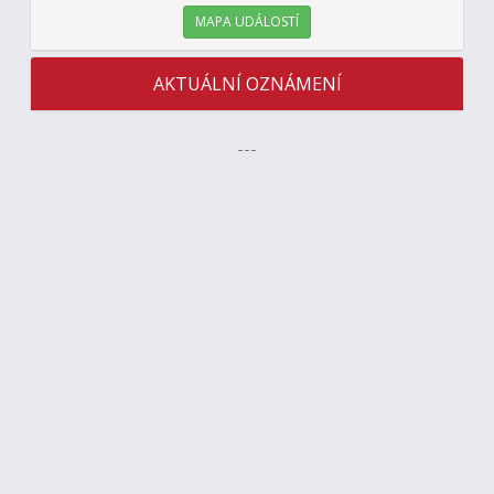
MAPA UDÁLOSTÍ
AKTUÁLNÍ OZNÁMENÍ
---