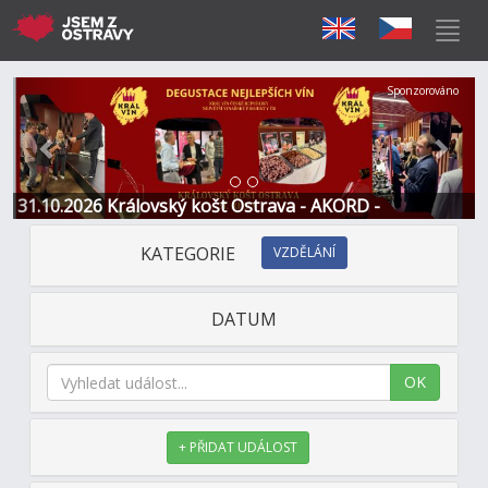
Předchozí
Další
Sponzorováno
31.10.2026 Královský košt Ostrava - AKORD -
Restaurace a Hotel
KATEGORIE
VZDĚLÁNÍ
DATUM
OK
+ PŘIDAT UDÁLOST