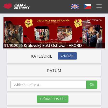
Předchozí
Další
Sponzorováno
31.10.2026 Královský košt Ostrava - AKORD -
Restaurace a Hotel
KATEGORIE
VZDĚLÁNÍ
DATUM
OK
+ PŘIDAT UDÁLOST