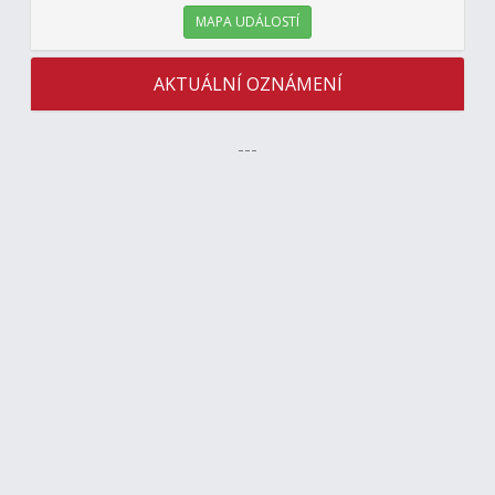
MAPA UDÁLOSTÍ
AKTUÁLNÍ OZNÁMENÍ
---