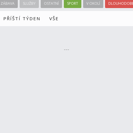
ZÁBAVA
SLUŽBY
OSTATNÍ
SPORT
V OKOLÍ
DLOUHODOBÉ
PŘÍŠTÍ TÝDEN
VŠE
---