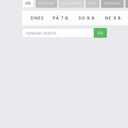
VŠE
KULTURA
JÍDLO & PITÍ
DĚTI
VZDĚLÁNÍ
DNES
PÁ 7.8.
SO 8.8.
NE 9.8.
OK