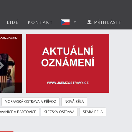
LIDÉ
KONTAKT
PŘIHLÁSIT
Další
ponzorováno
a
MORAVSKÁ OSTRAVA A PŘÍVOZ
NOVÁ BĚLÁ
VANICE A BARTOVICE
SLEZSKÁ OSTRAVA
STARÁ BĚLÁ