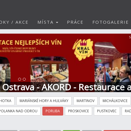
DKY / AKCE
MÍSTA
PRÁCE
FOTOGALERIE
S
t Ostrava - AKORD - Restaurace 
HOTKA
MARIÁNSKÉ HORY A HULVÁKY
MARTINOV
MICHÁLKOVICE
POLANKA NAD ODROU
PORUBA
PROSKOVICE
PUSTKOVEC
RAD