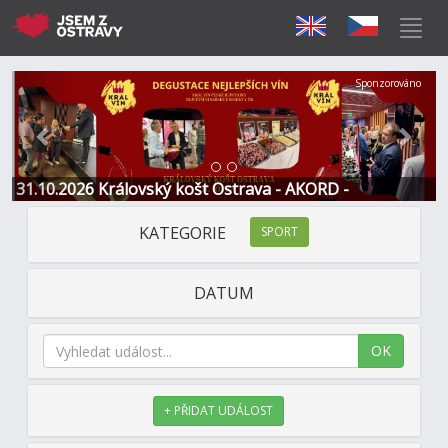
Předchozí
Další
Sponzorováno
31.10.2026 Královský košt Ostrava - AKORD -
Restaurace a Hotel
KATEGORIE
SPORT
DATUM
OK
+ PŘIDAT UDÁLOST