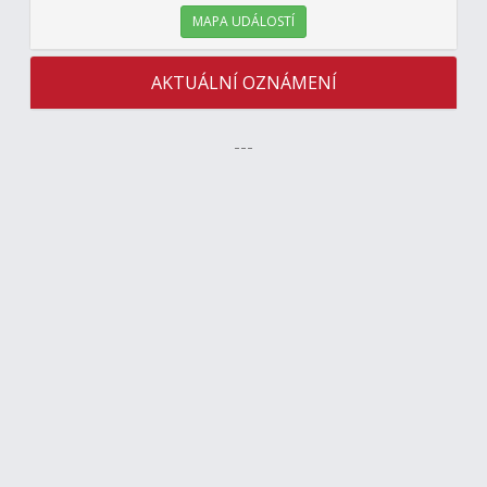
MAPA UDÁLOSTÍ
AKTUÁLNÍ OZNÁMENÍ
---