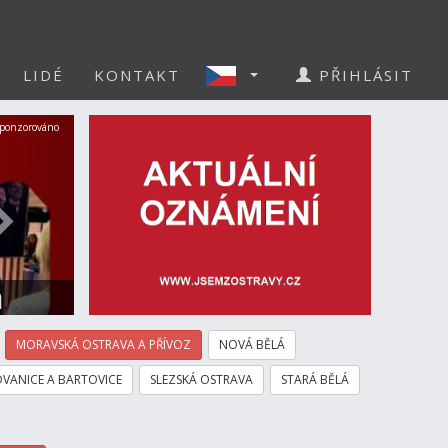
LIDÉ
KONTAKT
PŘIHLÁSIT
Další
ponzorováno
a
MORAVSKÁ OSTRAVA A PŘÍVOZ
NOVÁ BĚLÁ
VANICE A BARTOVICE
SLEZSKÁ OSTRAVA
STARÁ BĚLÁ