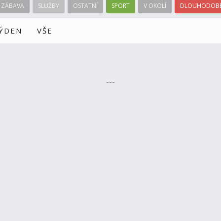
ZÁBAVA
SLUŽBY
OSTATNÍ
SPORT
V OKOLÍ
DLOUHODOBÉ
TÝDEN
VŠE
---