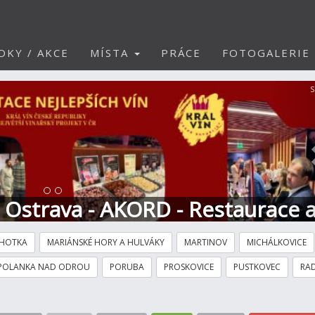
DKY / AKCE
MÍSTA
PRÁCE
FOTOGALERIE
S
t Ostrava - AKORD - Restaurace 
HOTKA
MARIÁNSKÉ HORY A HULVÁKY
MARTINOV
MICHÁLKOVICE
POLANKA NAD ODROU
PORUBA
PROSKOVICE
PUSTKOVEC
RAD