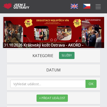
Předchozí
Další
Sponzorováno
31.10.2026 Královský košt Ostrava - AKORD -
Restaurace a Hotel
KATEGORIE
SLUŽBY
DATUM
OK
+ PŘIDAT UDÁLOST