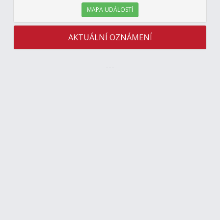
MAPA UDÁLOSTÍ
AKTUÁLNÍ OZNÁMENÍ
---