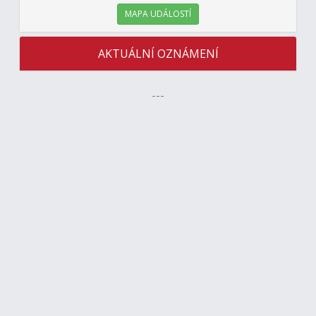
MAPA UDÁLOSTÍ
AKTUÁLNÍ OZNÁMENÍ
---