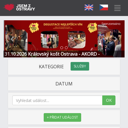
Předchozí
Další
Sponzorováno
31.10.2026 Královský košt Ostrava - AKORD -
Restaurace a Hotel
KATEGORIE
SLUŽBY
DATUM
OK
+ PŘIDAT UDÁLOST