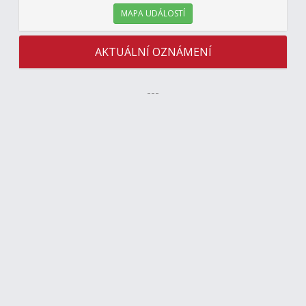
MAPA UDÁLOSTÍ
AKTUÁLNÍ OZNÁMENÍ
---