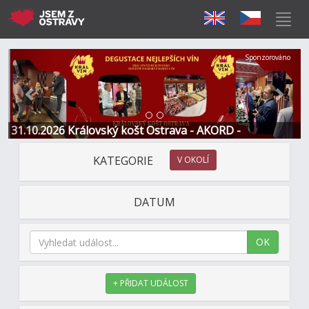
Předchozí
Další
Sponzorováno
31.10.2026 Královský košt Ostrava - AKORD -
Restaurace a Hotel
KATEGORIE
V OKOLÍ
DATUM
OK
+ PŘIDAT UDÁLOST