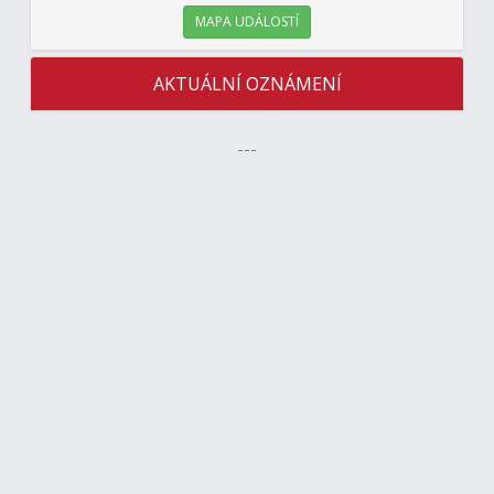
MAPA UDÁLOSTÍ
AKTUÁLNÍ OZNÁMENÍ
---