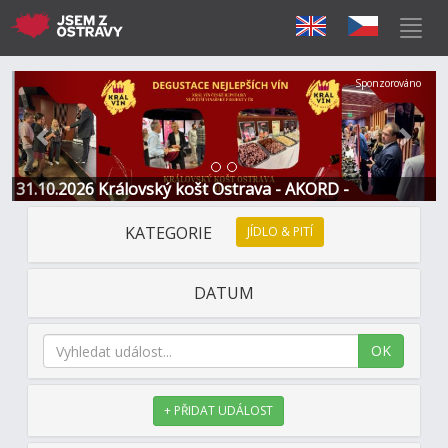
Předchozí
Další
Sponzorováno
31.10.2026 Královský košt Ostrava - AKORD -
Restaurace a Hotel
KATEGORIE
JÍDLO & PITÍ
DATUM
OK
+ PŘIDAT UDÁLOST