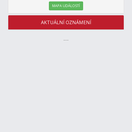
MAPA UDÁLOSTÍ
AKTUÁLNÍ OZNÁMENÍ
---