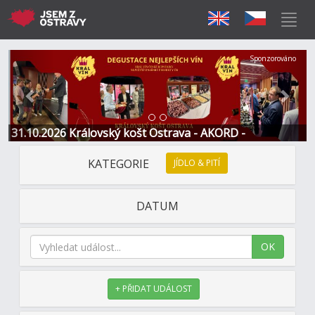
Předchozí
Další
Sponzorováno
31.10.2026 Královský košt Ostrava - AKORD -
Restaurace a Hotel
KATEGORIE
JÍDLO & PITÍ
DATUM
OK
+ PŘIDAT UDÁLOST