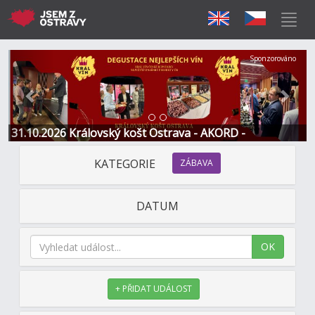
Předchozí
Další
Sponzorováno
31.10.2026 Královský košt Ostrava - AKORD -
Restaurace a Hotel
KATEGORIE
ZÁBAVA
DATUM
OK
+ PŘIDAT UDÁLOST