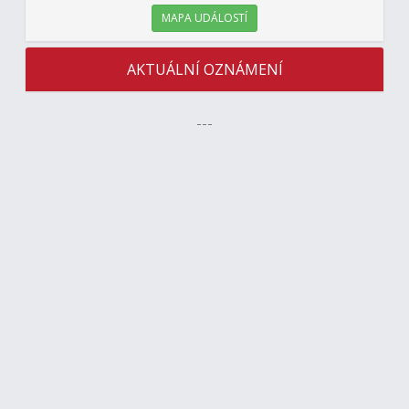
MAPA UDÁLOSTÍ
AKTUÁLNÍ OZNÁMENÍ
---