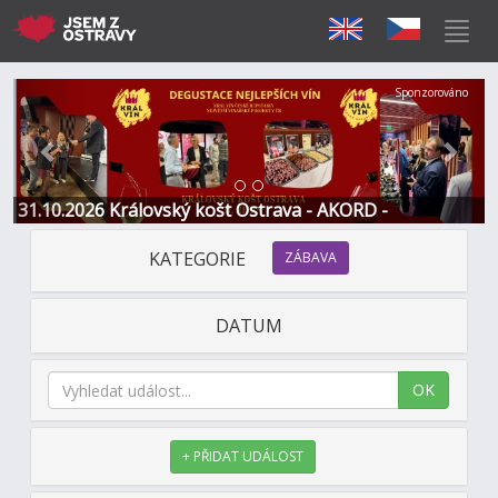
Předchozí
Další
Sponzorováno
31.10.2026 Královský košt Ostrava - AKORD -
Restaurace a Hotel
KATEGORIE
ZÁBAVA
DATUM
OK
+ PŘIDAT UDÁLOST