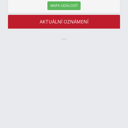
MAPA UDÁLOSTÍ
AKTUÁLNÍ OZNÁMENÍ
---