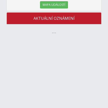
MAPA UDÁLOSTÍ
AKTUÁLNÍ OZNÁMENÍ
---