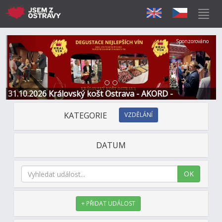
Předchozí
Další
Sponzorováno
31.10.2026 Královský košt Ostrava - AKORD -
Restaurace a Hotel
KATEGORIE
VZDĚLÁNÍ
DATUM
OK
+ PŘIDAT UDÁLOST