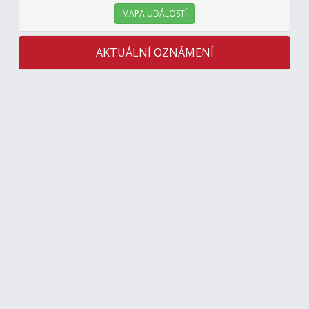
MAPA UDÁLOSTÍ
AKTUÁLNÍ OZNÁMENÍ
---