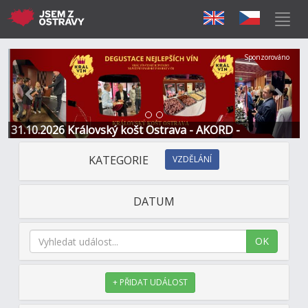
Předchozí
Další
Sponzorováno
31.10.2026 Královský košt Ostrava - AKORD -
Restaurace a Hotel
KATEGORIE
VZDĚLÁNÍ
DATUM
OK
+ PŘIDAT UDÁLOST