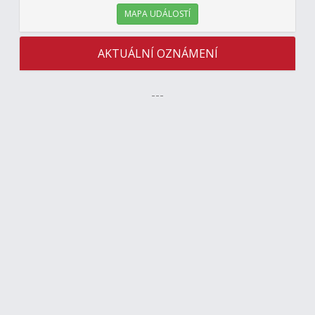
MAPA UDÁLOSTÍ
AKTUÁLNÍ OZNÁMENÍ
---