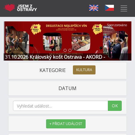
Předchozí
Další
Sponzorováno
31.10.2026 Královský košt Ostrava - AKORD -
Restaurace a Hotel
KATEGORIE
KULTURA
DATUM
OK
+ PŘIDAT UDÁLOST