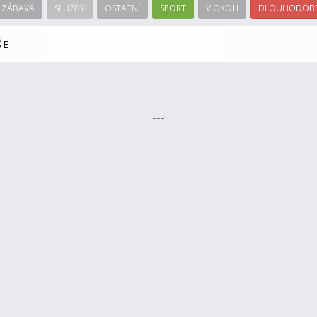
ZÁBAVA
SLUŽBY
OSTATNÍ
SPORT
V OKOLÍ
DLOUHODOBÉ
ŠE
---