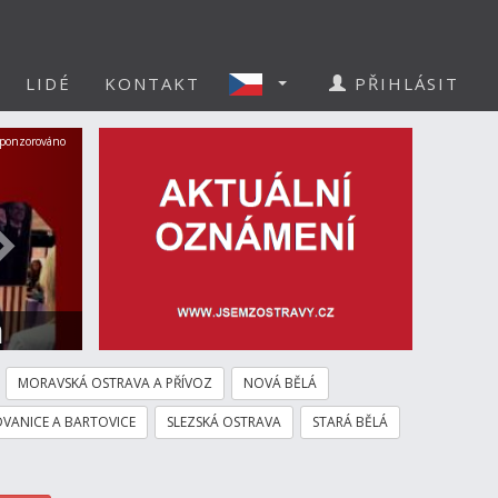
LIDÉ
KONTAKT
PŘIHLÁSIT
Další
ponzorováno
a
MORAVSKÁ OSTRAVA A PŘÍVOZ
NOVÁ BĚLÁ
VANICE A BARTOVICE
SLEZSKÁ OSTRAVA
STARÁ BĚLÁ