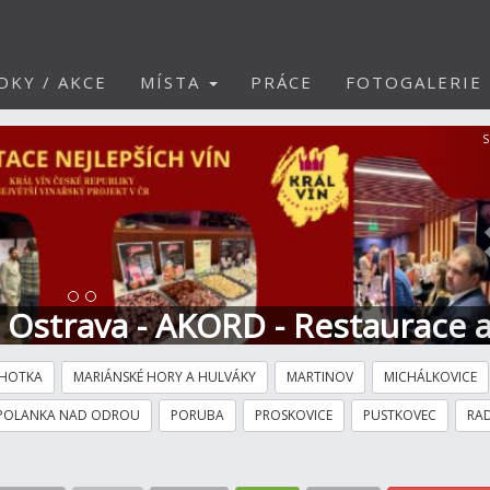
DKY / AKCE
MÍSTA
PRÁCE
FOTOGALERIE
S
t Ostrava - AKORD - Restaurace 
HOTKA
MARIÁNSKÉ HORY A HULVÁKY
MARTINOV
MICHÁLKOVICE
POLANKA NAD ODROU
PORUBA
PROSKOVICE
PUSTKOVEC
RAD