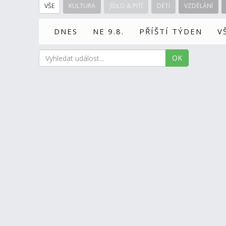
VŠE
KULTURA
JÍDLO & PITÍ
DĚTI
VZDĚLÁNÍ
DNES
NE 9.8.
PŘÍŠTÍ TÝDEN
V
OK