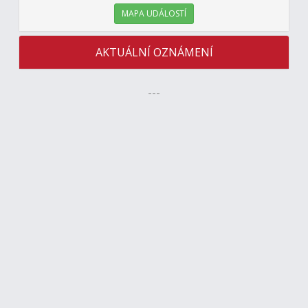
MAPA UDÁLOSTÍ
AKTUÁLNÍ OZNÁMENÍ
---