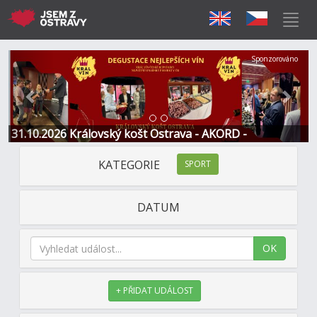
Předchozí
Další
Sponzorováno
31.10.2026 Královský košt Ostrava - AKORD -
Restaurace a Hotel
KATEGORIE
SPORT
DATUM
OK
+ PŘIDAT UDÁLOST