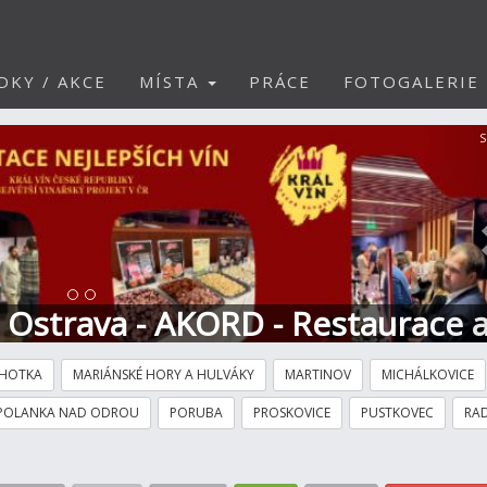
DKY / AKCE
MÍSTA
PRÁCE
FOTOGALERIE
S
t Ostrava - AKORD - Restaurace 
HOTKA
MARIÁNSKÉ HORY A HULVÁKY
MARTINOV
MICHÁLKOVICE
POLANKA NAD ODROU
PORUBA
PROSKOVICE
PUSTKOVEC
RAD