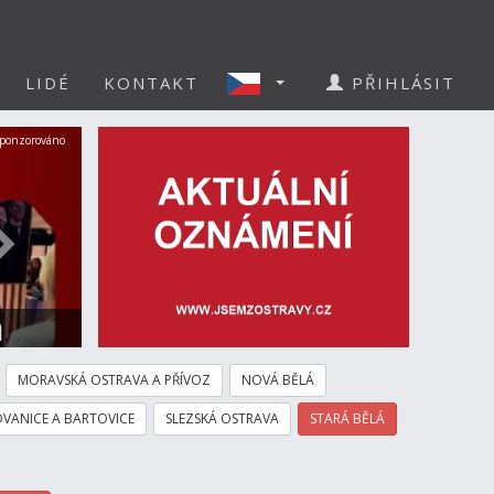
LIDÉ
KONTAKT
PŘIHLÁSIT
Další
ponzorováno
a
MORAVSKÁ OSTRAVA A PŘÍVOZ
NOVÁ BĚLÁ
VANICE A BARTOVICE
SLEZSKÁ OSTRAVA
STARÁ BĚLÁ