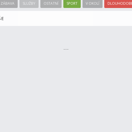
ZÁBAVA
SLUŽBY
OSTATNÍ
SPORT
V OKOLÍ
DLOUHODOBÉ
ŠE
---