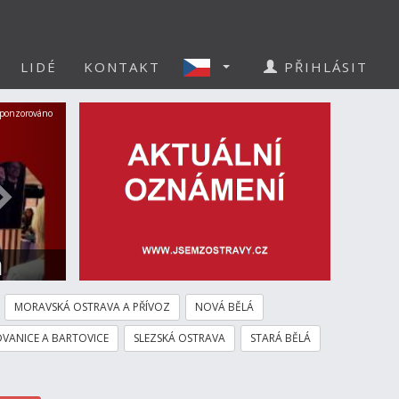
LIDÉ
KONTAKT
PŘIHLÁSIT
Další
ponzorováno
a
MORAVSKÁ OSTRAVA A PŘÍVOZ
NOVÁ BĚLÁ
VANICE A BARTOVICE
SLEZSKÁ OSTRAVA
STARÁ BĚLÁ