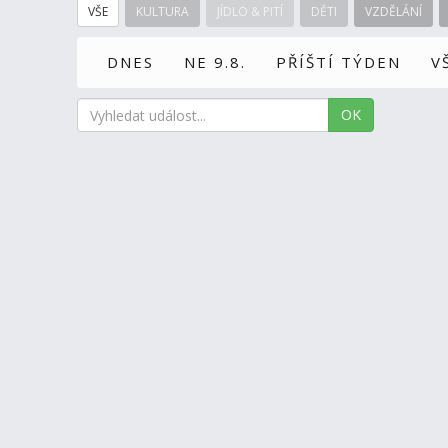
VŠE
KULTURA
JÍDLO & PITÍ
DĚTI
VZDĚLÁNÍ
DNES
NE 9.8.
PŘÍŠTÍ TÝDEN
V
OK