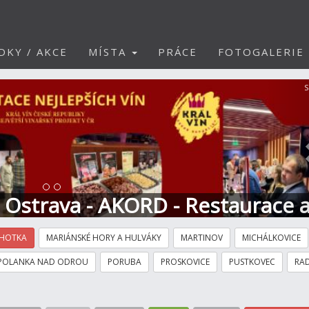
DKY / AKCE
MÍSTA
PRÁCE
FOTOGALERIE
S
t Ostrava - AKORD - Restaurace 
HOTKA
MARIÁNSKÉ HORY A HULVÁKY
MARTINOV
MICHÁLKOVICE
POLANKA NAD ODROU
PORUBA
PROSKOVICE
PUSTKOVEC
RAD