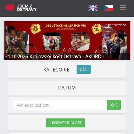
Předchozí
Další
Sponzorováno
31.10.2026 Královský košt Ostrava - AKORD -
Restaurace a Hotel
KATEGORIE
DĚTI
DATUM
OK
+ PŘIDAT UDÁLOST