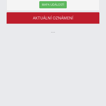
MAPA UDÁLOSTÍ
AKTUÁLNÍ OZNÁMENÍ
---