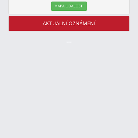
MAPA UDÁLOSTÍ
AKTUÁLNÍ OZNÁMENÍ
---