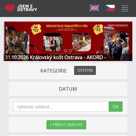
Předchozí
Další
Sponzorováno
31.10.2026 Královský košt Ostrava - AKORD -
Restaurace a Hotel
KATEGORIE
OSTATNÍ
DATUM
OK
+ PŘIDAT UDÁLOST