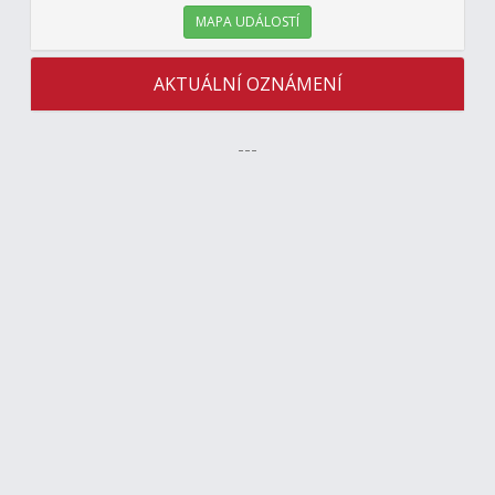
MAPA UDÁLOSTÍ
AKTUÁLNÍ OZNÁMENÍ
---