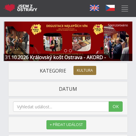
Předchozí
Další
Sponzorováno
31.10.2026 Královský košt Ostrava - AKORD -
Restaurace a Hotel
KATEGORIE
KULTURA
DATUM
OK
+ PŘIDAT UDÁLOST