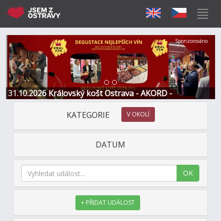
Předchozí
Další
Sponzorováno
31.10.2026 Královský košt Ostrava - AKORD -
Restaurace a Hotel
KATEGORIE
V OKOLÍ
DATUM
OK
+ PŘIDAT UDÁLOST