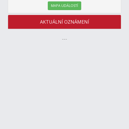
MAPA UDÁLOSTÍ
AKTUÁLNÍ OZNÁMENÍ
---