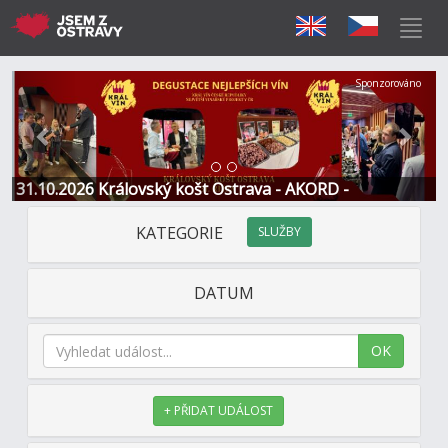
Předchozí
Další
Sponzorováno
31.10.2026 Královský košt Ostrava - AKORD -
Restaurace a Hotel
KATEGORIE
SLUŽBY
DATUM
OK
+ PŘIDAT UDÁLOST