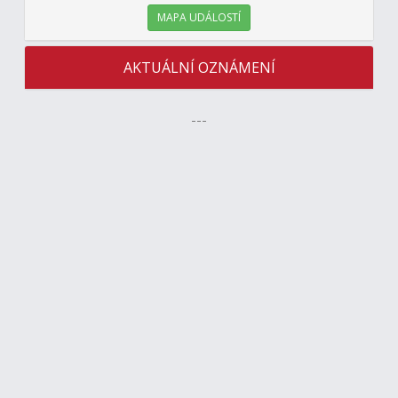
MAPA UDÁLOSTÍ
AKTUÁLNÍ OZNÁMENÍ
---