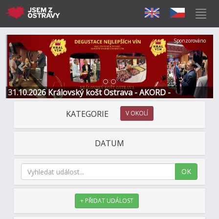
Předchozí
Další
Sponzorováno
31.10.2026 Královský košt Ostrava - AKORD -
Restaurace a Hotel
KATEGORIE
V OKOLÍ
DATUM
OK
+ PŘIDAT UDÁLOST