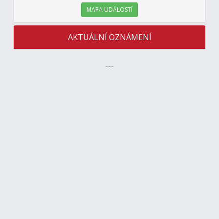
MAPA UDÁLOSTÍ
AKTUÁLNÍ OZNÁMENÍ
---