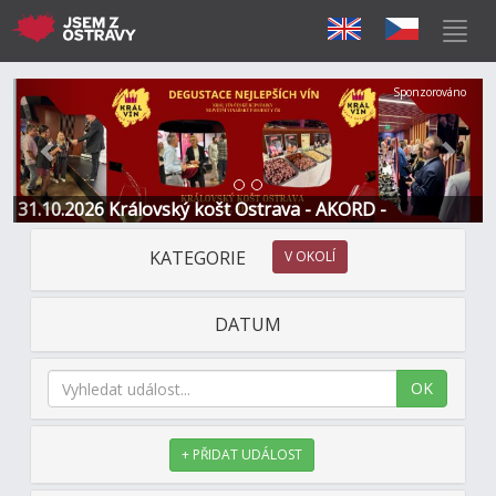
Předchozí
Další
Sponzorováno
31.10.2026 Královský košt Ostrava - AKORD -
Restaurace a Hotel
KATEGORIE
V OKOLÍ
DATUM
OK
+ PŘIDAT UDÁLOST