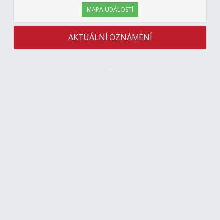
MAPA UDÁLOSTÍ
AKTUÁLNÍ OZNÁMENÍ
---