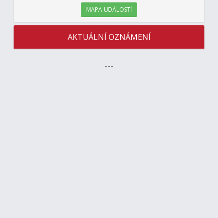
MAPA UDÁLOSTÍ
AKTUÁLNÍ OZNÁMENÍ
---