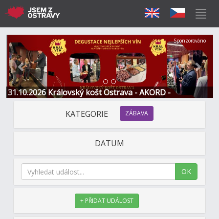
Předchozí
Další
Sponzorováno
31.10.2026 Královský košt Ostrava - AKORD -
Restaurace a Hotel
KATEGORIE
ZÁBAVA
DATUM
OK
+ PŘIDAT UDÁLOST