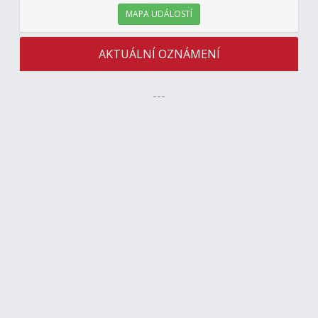
MAPA UDÁLOSTÍ
AKTUÁLNÍ OZNÁMENÍ
---