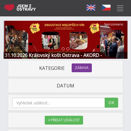
Předchozí
Další
Sponzorováno
31.10.2026 Královský košt Ostrava - AKORD -
Restaurace a Hotel
KATEGORIE
ZÁBAVA
DATUM
OK
+ PŘIDAT UDÁLOST