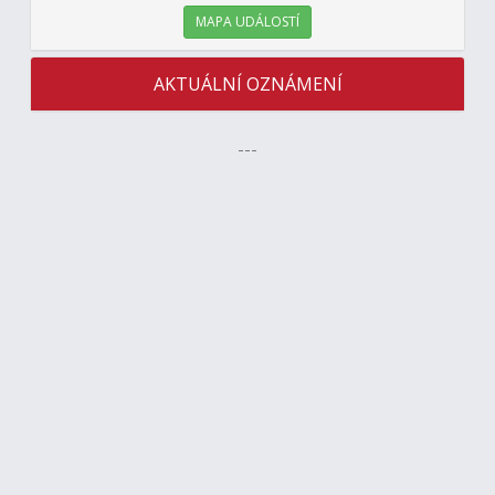
MAPA UDÁLOSTÍ
AKTUÁLNÍ OZNÁMENÍ
---