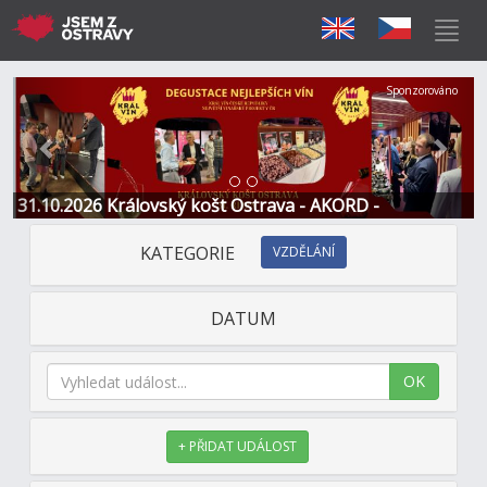
Předchozí
Další
Sponzorováno
31.10.2026 Královský košt Ostrava - AKORD -
Restaurace a Hotel
KATEGORIE
VZDĚLÁNÍ
DATUM
OK
+ PŘIDAT UDÁLOST