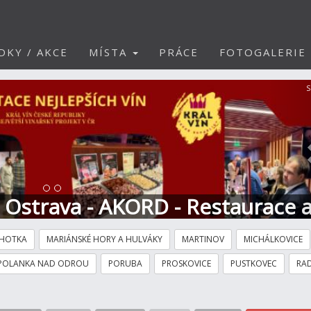
DKY / AKCE
MÍSTA
PRÁCE
FOTOGALERIE
S
t Ostrava - AKORD - Restaurace 
HOTKA
MARIÁNSKÉ HORY A HULVÁKY
MARTINOV
MICHÁLKOVICE
POLANKA NAD ODROU
PORUBA
PROSKOVICE
PUSTKOVEC
RAD