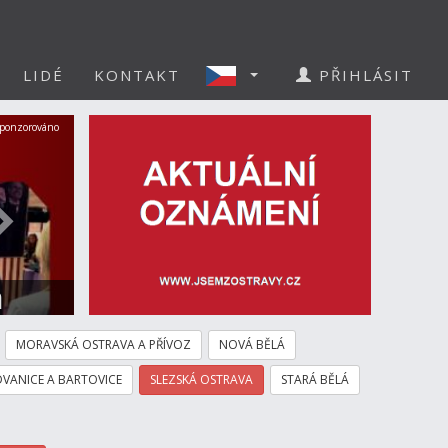
LIDÉ
KONTAKT
PŘIHLÁSIT
Další
ponzorováno
a
MORAVSKÁ OSTRAVA A PŘÍVOZ
NOVÁ BĚLÁ
VANICE A BARTOVICE
SLEZSKÁ OSTRAVA
STARÁ BĚLÁ