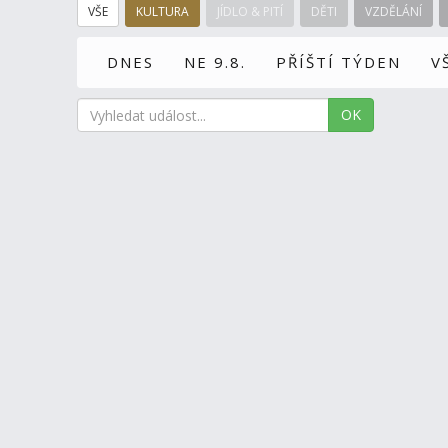
VŠE
KULTURA
JÍDLO & PITÍ
DĚTI
VZDĚLÁNÍ
DNES
NE 9.8.
PŘÍŠTÍ TÝDEN
V
OK