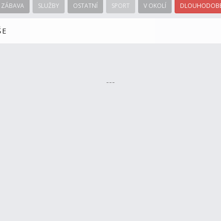
ZÁBAVA
SLUŽBY
OSTATNÍ
SPORT
V OKOLÍ
DLOUHODOBÉ
ŠE
---