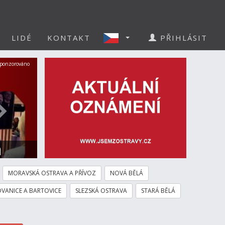
LIDÉ
KONTAKT
PŘIHLÁSIT
Další
ponzorováno
a
MORAVSKÁ OSTRAVA A PŘÍVOZ
NOVÁ BĚLÁ
VANICE A BARTOVICE
SLEZSKÁ OSTRAVA
STARÁ BĚLÁ