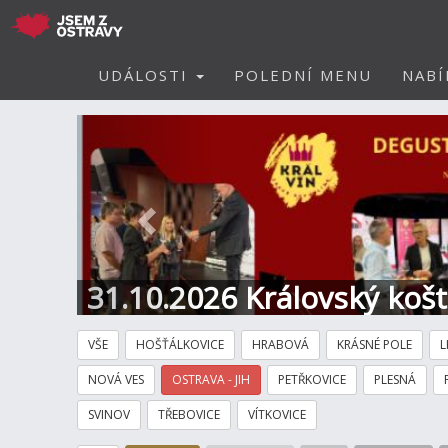
UDÁLOSTI
POLEDNÍ MENU
NABÍ
Předchozí
31.10.2026 Královský koš
Hotel
VŠE
HOŠŤÁLKOVICE
HRABOVÁ
KRÁSNÉ POLE
L
NOVÁ VES
OSTRAVA - JIH
PETŘKOVICE
PLESNÁ
SVINOV
TŘEBOVICE
VÍTKOVICE