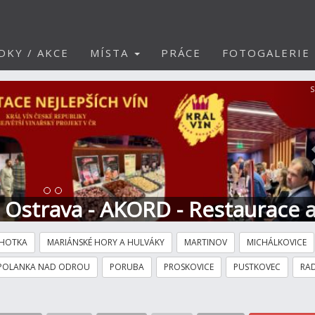
DKY / AKCE
MÍSTA
PRÁCE
FOTOGALERIE
S
t Ostrava - AKORD - Restaurace 
HOTKA
MARIÁNSKÉ HORY A HULVÁKY
MARTINOV
MICHÁLKOVICE
POLANKA NAD ODROU
PORUBA
PROSKOVICE
PUSTKOVEC
RAD