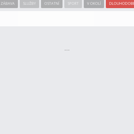
ZÁBAVA
SLUŽBY
OSTATNÍ
SPORT
V OKOLÍ
DLOUHODOBÉ
---