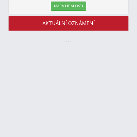
MAPA UDÁLOSTÍ
AKTUÁLNÍ OZNÁMENÍ
---