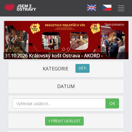
Předchozí
Další
Sponzorováno
31.10.2026 Královský košt Ostrava - AKORD -
Restaurace a Hotel
KATEGORIE
DĚTI
DATUM
OK
+ PŘIDAT UDÁLOST