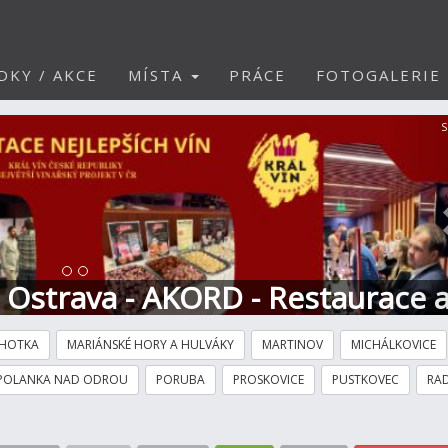
DKY / AKCE
MÍSTA
PRÁCE
FOTOGALERIE
S
t Ostrava - AKORD - Restaurace 
HOTKA
MARIÁNSKÉ HORY A HULVÁKY
MARTINOV
MICHÁLKOVICE
POLANKA NAD ODROU
PORUBA
PROSKOVICE
PUSTKOVEC
RAD