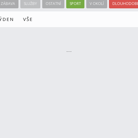
ZÁBAVA
SLUŽBY
OSTATNÍ
SPORT
V OKOLÍ
DLOUHODOBÉ
TÝDEN
VŠE
---