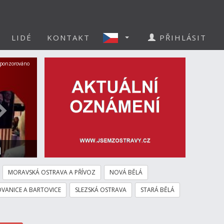
LIDÉ
KONTAKT
PŘIHLÁSIT
Další
ponzorováno
a
MORAVSKÁ OSTRAVA A PŘÍVOZ
NOVÁ BĚLÁ
VANICE A BARTOVICE
SLEZSKÁ OSTRAVA
STARÁ BĚLÁ