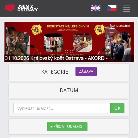
Předchozí
Další
Sponzorováno
31.10.2026 Královský košt Ostrava - AKORD -
Restaurace a Hotel
KATEGORIE
ZÁBAVA
DATUM
OK
+ PŘIDAT UDÁLOST