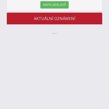
MAPA UDÁLOSTÍ
AKTUÁLNÍ OZNÁMENÍ
---