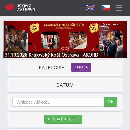
Předchozí
Další
Sponzorováno
31.10.2026 Královský košt Ostrava - AKORD -
Restaurace a Hotel
KATEGORIE
ZÁBAVA
DATUM
OK
+ PŘIDAT UDÁLOST