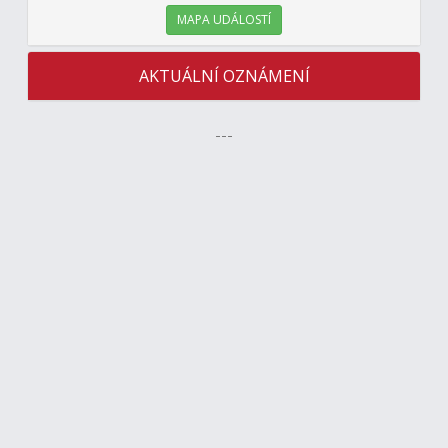
MAPA UDÁLOSTÍ
AKTUÁLNÍ OZNÁMENÍ
---