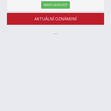
MAPA UDÁLOSTÍ
AKTUÁLNÍ OZNÁMENÍ
---