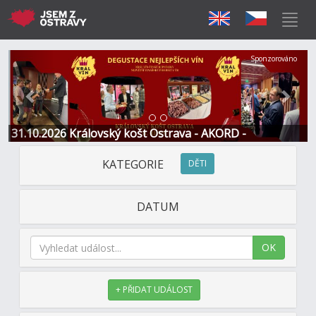
Předchozí
Další
Sponzorováno
31.10.2026 Královský košt Ostrava - AKORD -
Restaurace a Hotel
KATEGORIE
DĚTI
DATUM
OK
+ PŘIDAT UDÁLOST