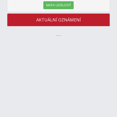
MAPA UDÁLOSTÍ
AKTUÁLNÍ OZNÁMENÍ
---