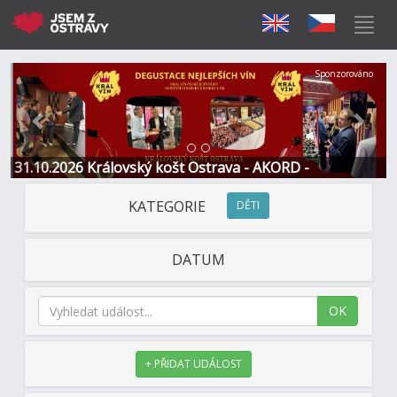
Předchozí
Další
Sponzorováno
31.10.2026 Královský košt Ostrava - AKORD -
Restaurace a Hotel
KATEGORIE
DĚTI
DATUM
OK
+ PŘIDAT UDÁLOST