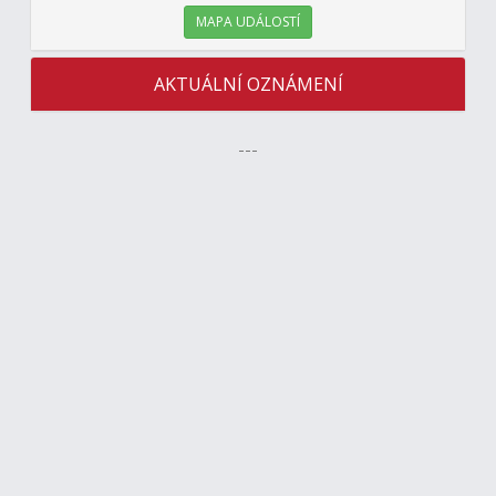
MAPA UDÁLOSTÍ
AKTUÁLNÍ OZNÁMENÍ
---