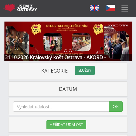
Předchozí
Další
Sponzorováno
31.10.2026 Královský košt Ostrava - AKORD -
Restaurace a Hotel
KATEGORIE
SLUŽBY
DATUM
OK
+ PŘIDAT UDÁLOST