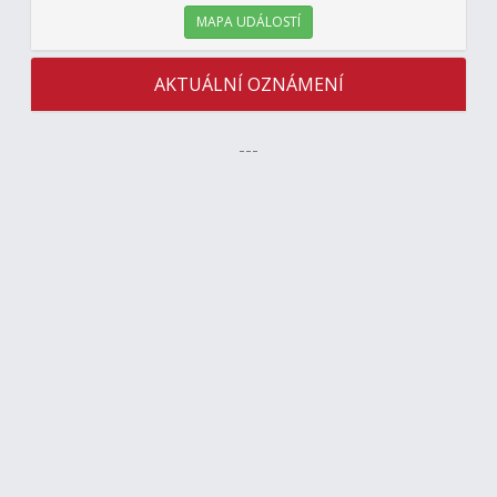
MAPA UDÁLOSTÍ
AKTUÁLNÍ OZNÁMENÍ
---