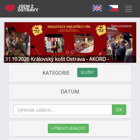
Předchozí
Další
Sponzorováno
31.10.2026 Královský košt Ostrava - AKORD -
Restaurace a Hotel
KATEGORIE
SLUŽBY
DATUM
OK
+ PŘIDAT UDÁLOST