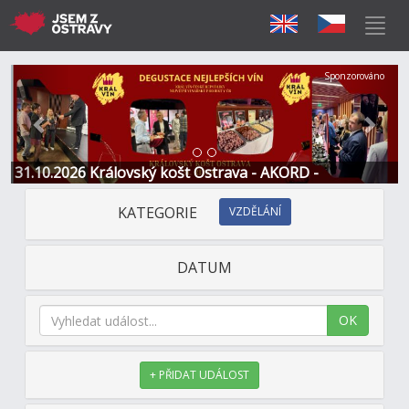
Předchozí
Další
Sponzorováno
31.10.2026 Královský košt Ostrava - AKORD -
Restaurace a Hotel
KATEGORIE
VZDĚLÁNÍ
DATUM
OK
+ PŘIDAT UDÁLOST