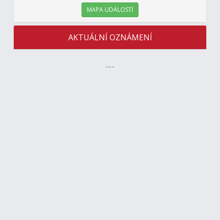
MAPA UDÁLOSTÍ
AKTUÁLNÍ OZNÁMENÍ
---