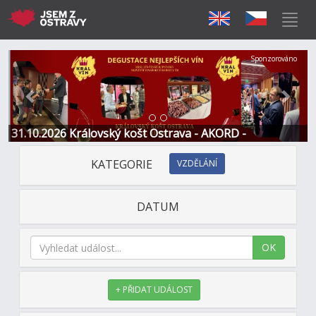
Předchozí
Další
Sponzorováno
31.10.2026 Královský košt Ostrava - AKORD -
Restaurace a Hotel
KATEGORIE
VZDĚLÁNÍ
DATUM
OK
+ PŘIDAT UDÁLOST