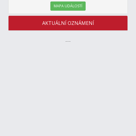
MAPA UDÁLOSTÍ
AKTUÁLNÍ OZNÁMENÍ
---