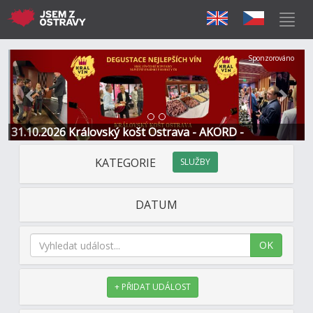
Předchozí
Další
Sponzorováno
31.10.2026 Královský košt Ostrava - AKORD -
Restaurace a Hotel
KATEGORIE
SLUŽBY
DATUM
OK
+ PŘIDAT UDÁLOST