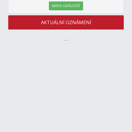
MAPA UDÁLOSTÍ
AKTUÁLNÍ OZNÁMENÍ
---